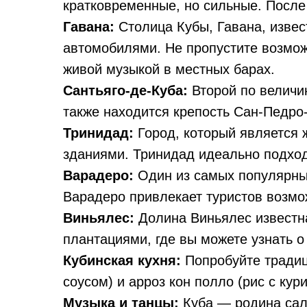
кратковременные, но сильные. После 
Гавана:
Столица Кубы, Гавана, изве
автомобилями. Не пропустите возмож
живой музыкой в местных барах.
Сантьяго-де-Куба:
Второй по величи
также находится крепость Сан-Педро
Тринидад:
Город, который является
зданиями. Тринидад идеально подходи
Варадеро:
Один из самых популярны
Варадеро привлекает туристов возмо
Виньялес:
Долина Виньялес известн
плантациями, где вы можете узнать о
Кубинская кухня:
Попробуйте традици
соусом) и арроз кон полло (рис с ку
Музыка и танцы:
Куба — родина саль