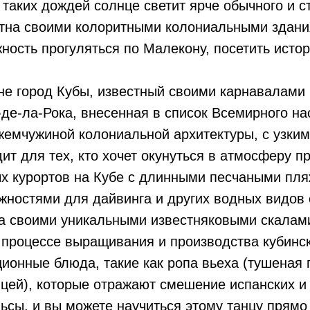
таких дождей солнце светит ярче обычного и с
стна своими колоритными колониальными здан
ность прогуляться по Малекону, посетить исто
не город Кубы, известный своими карнавалам
-де-ла-Рока, внесенная в список Всемирного 
 жемчужиной колониальной архитектуры, с узк
т для тех, кто хочет окунуться в атмосферу п
х курортов на Кубе с длинными песчаными пля
жностями для дайвинга и других водных видов 
а своими уникальными известняковыми скалами
 процессе выращивания и производства кубинск
онные блюда, такие как ропа вьеха (тушеная г
рицей), которые отражают смешение испанских 
сы, и вы можете научиться этому танцу прямо