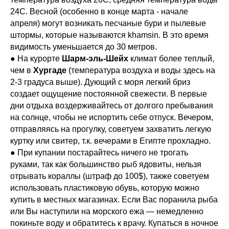
24С. Весной (особенно в конце марта - начале
апреля) могут возникать песчаные бури и пылевые
штормы, которые называются khamsin. В это время
видимость уменьшается до 30 метров.
● На курорте
Шарм-эль-Шейх
климат более теплый,
чем в
Хургаде
(температура воздуха и воды здесь на
2-3 градуса выше). Дующий с моря легкий бриз
создает ощущение постоянной свежести. В первые
дни отдыха воздерживайтесь от долгого пребывания
на солнце, чтобы не испортить себе отпуск. Вечером,
отправляясь на прогулку, советуем захватить легкую
куртку или свитер, т.к. вечерами в Египте прохладно.
● При купании постарайтесь ничего не трогать
руками, так как большинство рыб ядовиты, нельзя
отрывать кораллы (штраф до 100$), также советуем
использовать пластиковую обувь, которую можно
купить в местных магазинах. Если Вас поранила рыба
или Вы наступили на морского ежа — немедленно
покиньте воду и обратитесь к врачу. Купаться в ночное