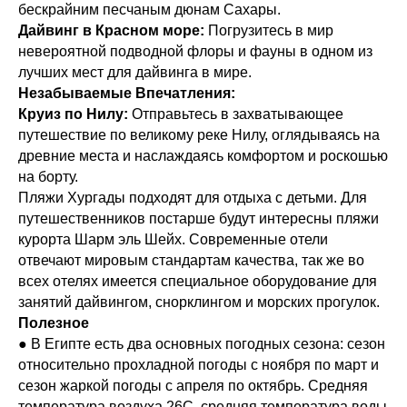
бескрайним песчаным дюнам Сахары.
Дайвинг в Красном море:
Погрузитесь в мир
невероятной подводной флоры и фауны в одном из
лучших мест для дайвинга в мире.
Незабываемые Впечатления:
Круиз по Нилу:
Отправьтесь в захватывающее
путешествие по великому реке Нилу, оглядываясь на
древние места и наслаждаясь комфортом и роскошью
на борту.
Пляжи Хургады подходят для отдыха с детьми. Для
путешественников постарше будут интересны пляжи
курорта Шарм эль Шейх. Современные отели
отвечают мировым стандартам качества, так же во
всех отелях имеется специальное оборудование для
занятий дайвингом, снорклингом и морских прогулок.
Полезное
● В Египте есть два основных погодных сезона: сезон
относительно прохладной погоды с ноября по март и
сезон жаркой погоды с апреля по октябрь. Средняя
температура воздуха 26С, средняя температура воды