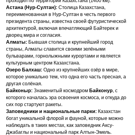
проходил по территории Казахстана (1400 км).
Астана (Нур-Султан):
Столица Казахстана,
переименованная в Нур-Султан в честь первого
президента страны, известна своей футуристической
архитектурой, включая впечатляющий Байтерек и
дворец мира и согласия.
Алматы:
Бывшая столица и крупнейший город
страны, Алматы славится своими зелёными
бульварами, горнолыжными курортами и является
культурным центром Казахстана.
Озеро Балхаш:
Одно из крупнейших озёр в мире,
которое уникально тем, что одна его часть пресная, а
другая солёная.
Байконыр:
Знаменитый космодром
Байконур
, с
которого началась эра освоения космоса, и откуда до
сих пор стартуют ракеты.
Заповедники и национальные парки:
Казахстан
богат уникальной флорой и фауной, которые можно
наблюдать в таких местах, как заповедник Аксу-
Джабаглы и национальный парк Алтын-Эмель.